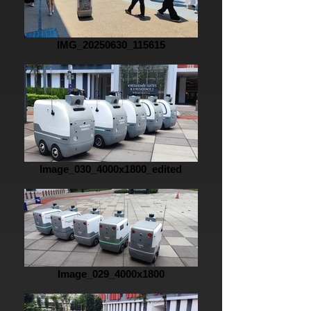
IMG_20250630_115615
Image_030_4000x1800_edited
Image_029_4000x1800