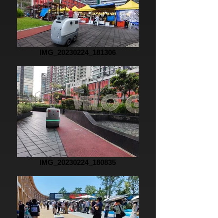
IMG_20230224_181306
IMG_20230224_180835