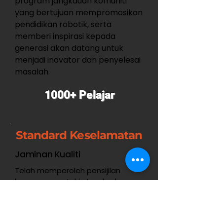
program jangkauan komuniti
yang bertujuan mempromosikan
pendidikan robotik, serta
memberi inspirasi kepada
generasi akan datang untuk
menjadi inovator dan penyelesai
masalah.
1000+ Pelajar
Standard Keselamatan
Jaminan Kualiti
Telah memperoleh pensijilan
kerana mematuhi standard
keselamatan antarabangsa,
memastikan TARS beroperasi
dengan boleh dipercayai sambil