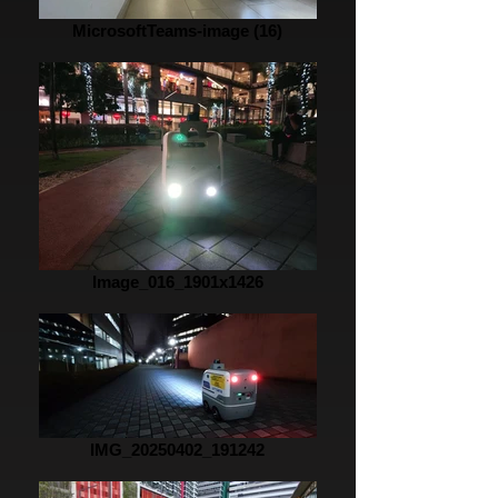
MicrosoftTeams-image (16)
Image_016_1901x1426
IMG_20250402_191242