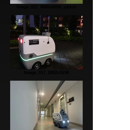
Image_021_8000x6000_edited
Image_017_2052x1539