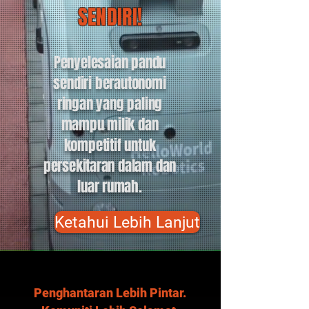
SENDIRI!
Penyelesaian pandu
sendiri berautonomi
ringan yang paling
mampu milik dan
kompetitif untuk
persekitaran dalam dan
luar rumah.
Ketahui Lebih Lanjut
Penghantaran Lebih Pintar.