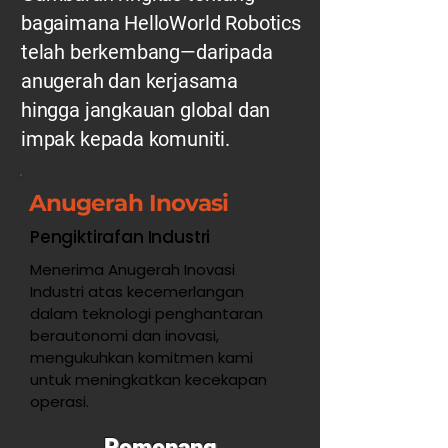
bagaimana HelloWorld Robotics
telah berkembang—daripada
anugerah dan kerjasama
hingga jangkauan global dan
impak kepada komuniti.
Anugerah Inovasi
Pengiktirafan Industri
Menerima Anugerah Inovasi
Industri atas kecemerlangan
dalam teknologi penghantaran
berautonomi dan inovasi,
mengukuhkan komitmen kami
untuk meningkatkan kecekapan
operasi.
Pemenang