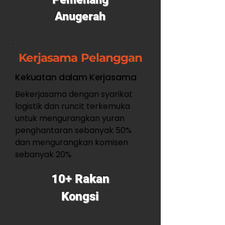
Anugerah
Kerjasama Pelanggan
Kekuatan dalam Kerjasama
Bekerjasama dengan syarikat
logistik dan runcit terkemuka
untuk mengurangkan yuran
penghantaran sebanyak 50%
dan mengurangkan komisen
sebanyak 20%.
10+ Rakan
Kongsi