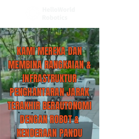
KAMI MEREKA DAN
MEMBINA RANGKAIAN &
INFRASTRUKTUR
PENGHANTARAN JARAK
TERAKHIR BERAUTONOMI
DENGAN ROBOT &
KENDERAAN PANDU