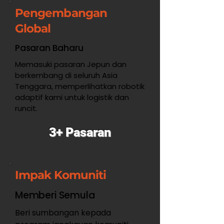
Pengembangan
Global
Pasaran Baharu
Memasuki pasaran Jepun dan
berkembang di seluruh Asia
Tenggara, memperlihatkan robotik
adaptif kami untuk logistik dan
runcit.
3+ Pasaran
Impak Komuniti
Memberi Semula
Beri sumbangan kepada