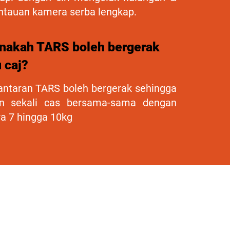
tauan kamera serba lengkap.
nakah TARS boleh bergerak
 caj?
ntaran TARS boleh bergerak sehingga
n sekali cas bersama-sama dengan
a 7 hingga 10kg