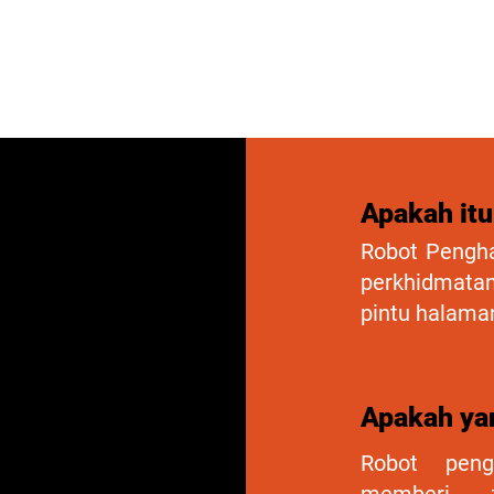
PERKHIDMATAN
PRODUK
TENTANG
GALERI
Apakah it
Robot Pengha
perkhidmat
pintu halama
Apakah ya
Robot peng