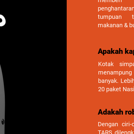
memberi t
penghantar
tumpuan t
makanan & b
Apakah ka
Kotak simp
menampung 
banyak. Lebi
20 paket Nas
Adakah rob
Dengan ciri-
TARS dilengk