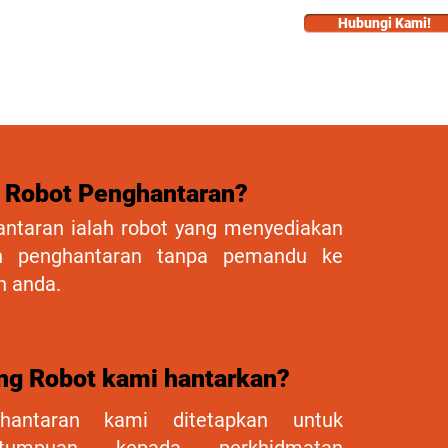
Hubungi Kami!
KERJAYA
More...
u Robot Penghantaran?
ntaran ialah robot yang menyediakan
an penghantaran tanpa pemandu ke
n anda.
ng Robot kami hantarkan?
hantaran kami ditetapkan untuk