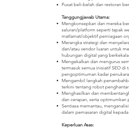
Pusat beli-belah dan restoran 
Tanggungjawab Utama:
Mengkonsepkan dan mereka bentu
saluran/platform seperti tapak we
matlamat/objektif perniagaan or
Merangka strategi dan menyelara
dan/atau vendor luaran untuk m
hubungan digital yang berkekal
Mengekalkan dan mengurus semua
termasuk semua inisiatif SEO di
pengoptimuman kadar penukara
Mengambil langkah penambahbaik
terkini tentang robot penghantar
Menghasilkan dan membentangkan 
dan cerapan, serta optimumkan p
Sentiasa memantau, menganalisi
dalam pemasaran digital kepad
Keperluan Asas: