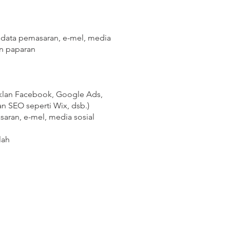
data pemasaran, e-mel, media
an paparan
klan Facebook, Google Ads,
tan SEO seperti Wix, dsb.)
ran, e-mel, media sosial
lah