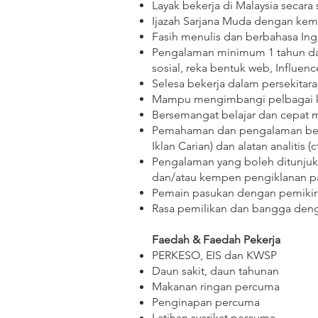
Layak bekerja di Malaysia secara 
Ijazah Sarjana Muda dengan kem
Fasih menulis dan berbahasa Ing
Pengalaman minimum 1 tahun da
sosial, reka bentuk web, Influe
Selesa bekerja dalam persekitar
Mampu mengimbangi pelbagai ke
Bersemangat belajar dan cepat
Pemahaman dan pengalaman berfu
Iklan Carian) dan alatan analitis 
Pengalaman yang boleh ditunju
dan/atau kempen pengiklanan p
Pemain pasukan dengan pemikira
Rasa pemilikan dan bangga denga
Faedah & Faedah Pekerja
PERKESO, EIS dan KWSP
Daun sakit, daun tahunan
Makanan ringan percuma
Penginapan percuma
Latihan syarikat percuma