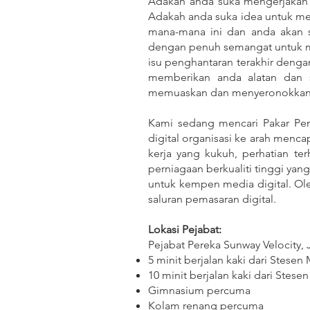
Adakah anda suka mengerjakan 
Adakah anda suka idea untuk me
mana-mana ini dan anda akan s
dengan penuh semangat untuk me
isu penghantaran terakhir deng
memberikan anda alatan dan 
memuaskan dan menyeronokkan
Kami sedang mencari Pakar Pem
digital organisasi ke arah menca
kerja yang kukuh, perhatian te
perniagaan berkualiti tinggi yan
untuk kempen media digital. Ol
saluran pemasaran digital.
Lokasi Pejabat:
Pejabat Pereka Sunway Velocity, 
5 minit berjalan kaki dari Stes
10 minit berjalan kaki dari Ste
Gimnasium percuma
Kolam renang percuma