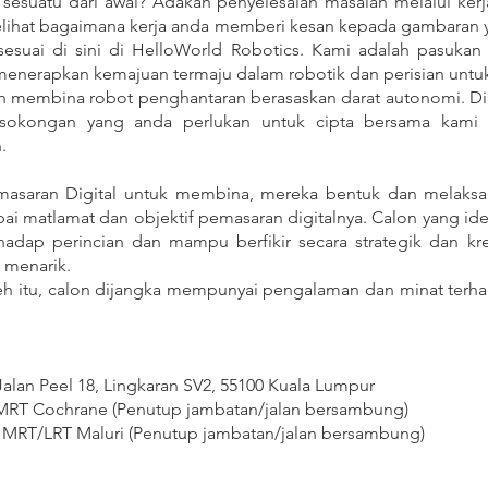
sesuatu dari awal? Adakah penyelesaian masalah melalui ke
lihat bagaimana kerja anda memberi kesan kepada gambaran y
esuai di sini di HelloWorld Robotics. Kami adalah pasukan 
nerapkan kemajuan termaju dalam robotik dan perisian untu
an membina robot penghantaran berasaskan darat autonomi. Di
sokongan yang anda perlukan untuk cipta bersama kami 
.
asaran Digital untuk membina, mereka bentuk dan melaksa
pai matlamat dan objektif pemasaran digitalnya. Calon yang ide
rhadap perincian dan mampu berfikir secara strategik dan k
g menarik.
eh itu, calon dijangka mempunyai pengalaman dan minat terha
Jalan Peel 18, Lingkaran SV2, 55100 Kuala Lumpur
en MRT Cochrane (Penutup jambatan/jalan bersambung)
sen MRT/LRT Maluri (Penutup jambatan/jalan bersambung)