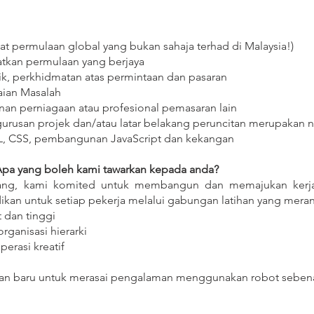
at permulaan global yang bukan sahaja terhad di Malaysia!)
tkan permulaan yang berjaya
k, perkhidmatan atas permintaan dan pasaran
aian Masalah
n perniagaan atau profesional pemasaran lain
rusan projek dan/atau latar belakang peruncitan merupakan n
L, CSS, pembangunan JavaScript dan kekangan
pa yang boleh kami tawarkan kepada anda?
ang, kami komited untuk membangun dan memajukan kerjay
ikan untuk setiap pekerja melalui gabungan latihan yang mer
 dan tinggi
rganisasi hierarki
erasi kreatif
uan baru untuk merasai pengalaman menggunakan robot seben