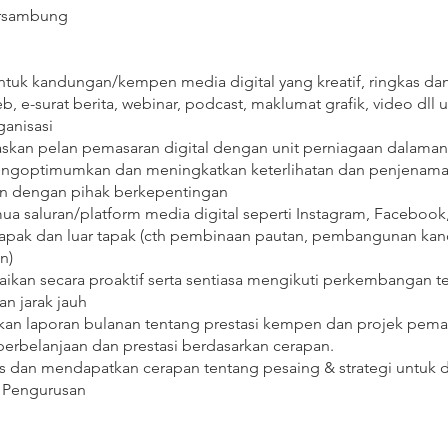
bersambung
k kandungan/kempen media digital yang kreatif, ringkas dan
b, e-surat berita, webinar, podcast, maklumat grafik, video dll
ganisasi
skan pelan pemasaran digital dengan unit perniagaan dalaman 
engoptimumkan dan meningkatkan keterlihatan dan penjenama
an dengan pihak berkepentingan
 saluran/platform media digital seperti Instagram, Facebook,
 tapak dan luar tapak (cth pembinaan pautan, pembangunan kan
n)
an secara proaktif serta sentiasa mengikuti perkembangan te
an jarak jauh
laporan bulanan tentang prestasi kempen dan projek pemasara
erbelanjaan dan prestasi berdasarkan cerapan.
s dan mendapatkan cerapan tentang pesaing & strategi untuk d
a Pengurusan