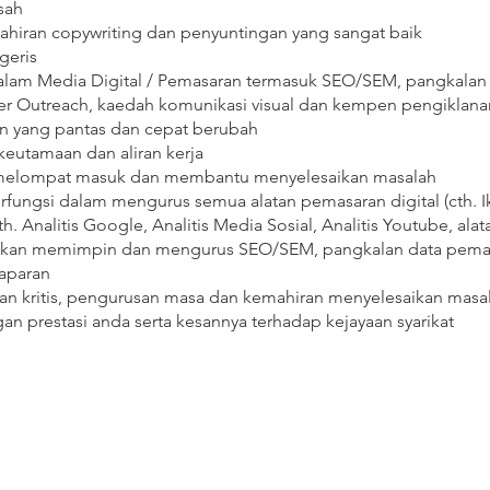
sah
ahiran copywriting dan penyuntingan yang sangat baik
geris
lam Media Digital / Pemasaran termasuk SEO/SEM, pangkalan 
ncer Outreach, kaedah komunikasi visual dan kempen pengiklan
an yang pantas dan cepat berubah
utamaan dan aliran kerja
 melompat masuk dan membantu menyelesaikan masalah
ngsi dalam mengurus semua alatan pemasaran digital (cth. I
(cth. Analitis Google, Analitis Media Sosial, Analitis Youtube, ala
kkan memimpin dan mengurus SEO/SEM, pangkalan data pemasa
aparan
n kritis, pengurusan masa dan kemahiran menyelesaikan masa
n prestasi anda serta kesannya terhadap kejayaan syarikat