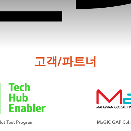
고객/파트너
lot Test Program
MaGIC GAP Cohor